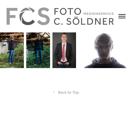
↑
Back to Top